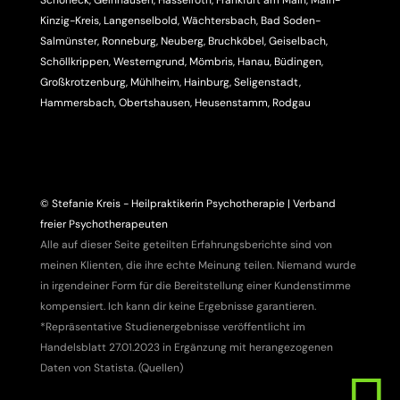
Schöneck, Gelnhausen, Hasselroth, Frankfurt am Main, Main-
Kinzig-Kreis, Langenselbold, Wächtersbach, Bad Soden-
Salmünster, Ronneburg, Neuberg, Bruchköbel, Geiselbach,
Schöllkrippen, Westerngrund, Mömbris, Hanau, Büdingen,
Großkrotzenburg, Mühlheim, Hainburg, Seligenstadt,
Hammersbach, Obertshausen, Heusenstamm, Rodgau
© Stefanie Kreis - Heilpraktikerin Psychotherapie | Verband
freier Psychotherapeuten
Alle auf dieser Seite geteilten Erfahrungsberichte sind von
meinen Klienten, die ihre echte Meinung teilen. Niemand wurde
in irgendeiner Form für die Bereitstellung einer Kundenstimme
kompensiert. Ich kann dir keine Ergebnisse garantieren.
*Repräsentative Studienergebnisse veröffentlicht im
Handelsblatt 27.01.2023 in Ergänzung mit herangezogenen
Daten von Statista. (
Quellen
)