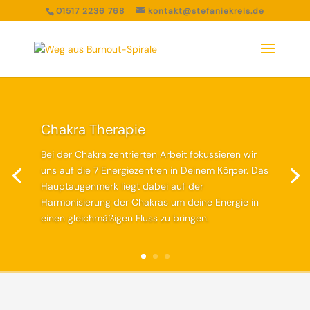
01517 2236 768
kontakt@stefaniekreis.de
Chakra Therapie
Bei der Chakra zentrierten Arbeit fokussieren wir
uns auf die 7 Energiezentren in Deinem Körper. Das
Hauptaugenmerk liegt dabei auf der
Harmonisierung der Chakras um deine Energie in
einen gleichmäßigen Fluss zu bringen.