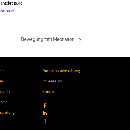
aniekreis.de
-Website
Bewegung trifft Meditation
pie
Datenschutzerklärung
ie
Impressum
rapie
Kontakt
rbeit

Beratung

