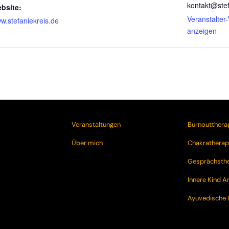
kontakt@stef
bsite:
Veranstalter
w.stefaniekreis.de
anzeigen
Veranstaltungen
Burnoutthera
Über mich
Chakratherap
Gesprächsthe
Innere Kind A
Ayuvedische 